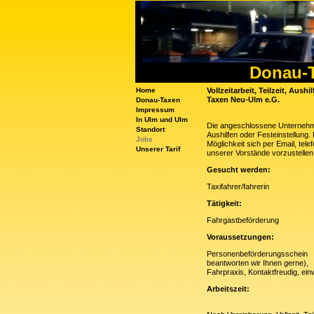
Donau-T
Home
Vollzeitarbeit, Teilzeit, Aus
Taxen Neu-Ulm e.G.
Donau-Taxen
Impressum
In Ulm und Ulm
Die angeschlossene Unterneh
Standort
Aushilfen oder Festeinstellung
Jobs
Möglichkeit sich per Email, t
Unserer Tarif
unserer Vorstände vorzustellen
Gesucht werden:
Taxifahrer/fahrerin
Tätigkeit:
Fahrgastbeförderung
Voraussetzungen:
Personenbeförde
beantworten wir Ihnen gerne),
Fahrpraxis, Kontaktfreudig, 
Arbeitszeit: